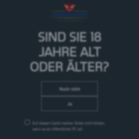
Ein erfrischendes Tonic Water mit subtilem Zitronen- und
charakteristischen Blutorangennoten. Ausgewogen bitter 
SIND SIE 18
JAHRE
ALT
ODER ÄLTER?
Noch nicht
Ja
Auf diesem Gerät merken
(bitte nicht klicken,
wenn es ein öffentlicher PC ist)
Queen's Ice Tea Lemon