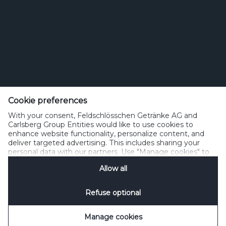
Feldschlösschen Getränke AG
Theophil Roniger-Strasse
Cookie preferences
With your consent, Feldschlösschen Getränke AG and
CH-4310 Rheinfelden
Carlsberg Group Entities would like to use cookies to
enhance website functionality, personalize content, and
Telefon: +41 (0)848 125 000, Fax: +41 (0)848 125 001
deliver targeted advertising. This includes sharing your
info@feldschloesschen.com
personal data with our partners. Use "Manage cookies" to
change your consent preferences anytime. See our
Allow all
Cookie Notification
&
Privacy Notification
for details.
Kontakt
Cookierichtlinie
Nutzungsbedingungen
Datenschutzrichtlinie
Refuse optional
Nutzungshinweise
www.responsibly.ch
Verwalten Cookies
SpeakUp
Manage cookies