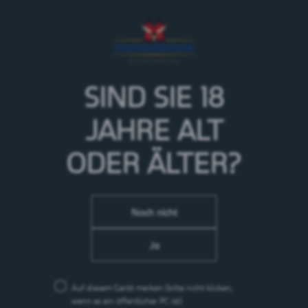
Eine ausgewogene Kombination von saftig reifen Beeren mac
SIND SIE 18
zu einem fruchtig-süssen Erlebnis. Natürlich mit einem Ha
JAHRE
ALT
ODER ÄLTER?
Noch nicht
Ja
Auf diesem Gerät merken
(bitte nicht klicken,
wenn es ein öffentlicher PC ist)