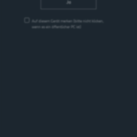
Ja
Auf diesem Gerät merken
(bitte nicht klicken,
wenn es ein öffentlicher PC ist)
Eve Secco Pink Grapefruit Spritz
Weinhaltiger Cocktail
6.5%
Deutschland
Marken
Marken suchen
suchen
Suchen