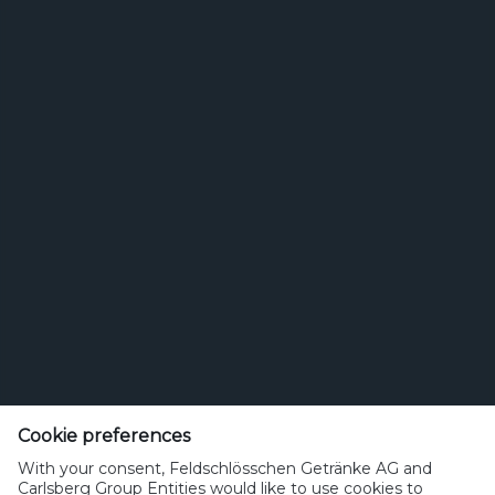
Bierstil
Feldschlösschen Getränke AG
Theophil Roniger-Strasse
Cookie preferences
With your consent, Feldschlösschen Getränke AG and
CH-4310 Rheinfelden
Carlsberg Group Entities would like to use cookies to