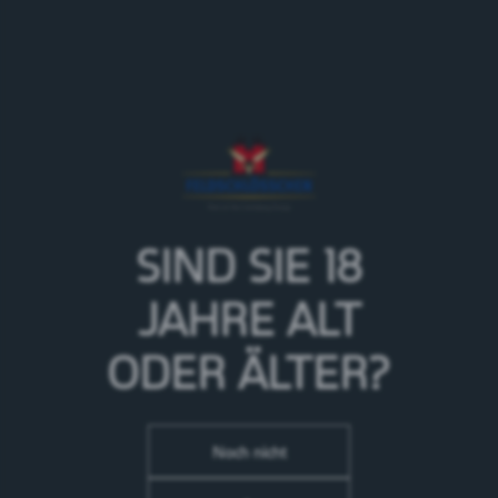
Sicilian Limoncello Spritz bietet einen spritzigen und
lebhaften Hauch von erfrischender, säuerlicher Zitrone
mit einer süssen, erfrischenden Note. Die prickelnde
Leichtigkeit von italienischem Wein rundet das
Geschmackserlebnis elegant ab. Der Geschmack nach
frischen Minzblättern bringt eine dezente,
SIND SIE 18
erfrischende Kräuternote ins Spiel, der das zitronige
Aroma perfekt ergänzt.
JAHRE
ALT
>
Mehr zur Marke Eve
ODER ÄLTER?
Noch nicht