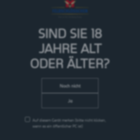
natürlichem Zitronenaroma eignet sich hervorragend
als Durstlöscher bei vielen Gelegenheiten.
> Mehr zur Marke Rhäzünser
SIND SIE 18
JAHRE
ALT
ODER ÄLTER?
Noch nicht
Ja
Auf diesem Gerät merken
(bitte nicht klicken,
wenn es ein öffentlicher PC ist)
Arkina Grün