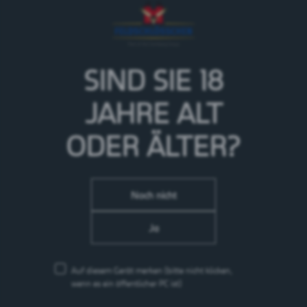
von natürlichem Rhäzünser-Mineralwasser, vier
Prozent Fruchtsaft, sechs Vitaminen und wenig
Kalorien.
> Mehr zur Marke Rhäzünser
SIND SIE 18
JAHRE
ALT
ODER ÄLTER?
Noch nicht
Ja
Auf diesem Gerät merken
(bitte nicht klicken,
wenn es ein öffentlicher PC ist)
Arkina Grün