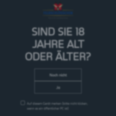
Super Bock Lager, der weltbekannte Klassiker aus
Portugal, begeistert mit einem reichen Geschmack mit
fruchtiger Note und leicht bitterem Abgang
SIND SIE 18
JAHRE
ALT
ODER ÄLTER?
Noch nicht
Ja
Auf diesem Gerät merken
(bitte nicht klicken,
wenn es ein öffentlicher PC ist)