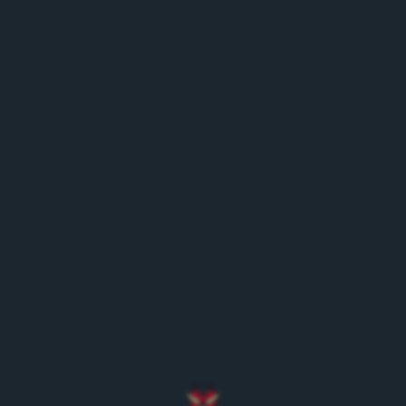
MENÜ
Zurück zur Eventübersicht
Aargauischer Musiktag
18.06.22