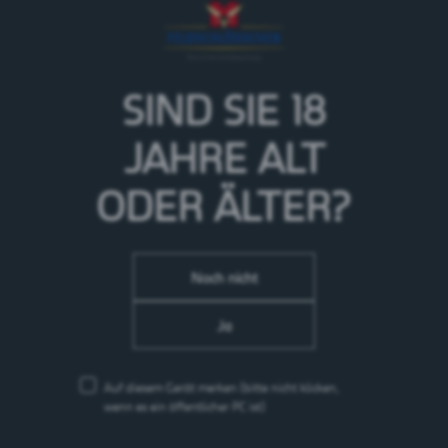
SIND SIE 18
JAHRE
ALT
ODER ÄLTER?
Noch nicht
Ja
Auf diesem Gerät merken
(bitte nicht klicken,
wenn es ein öffentlicher PC ist)