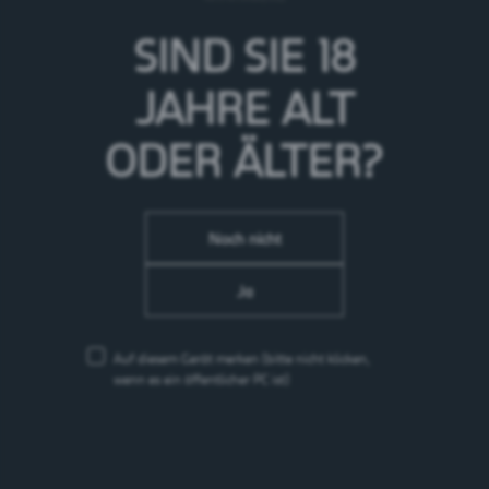
SIND SIE 18
CARLSBERG-GRUPPE
JAHRE
ALT
ODER ÄLTER?
Noch nicht
Ja
Auf diesem Gerät merken
(bitte nicht klicken,
wenn es ein öffentlicher PC ist)
UNSERE WERTE