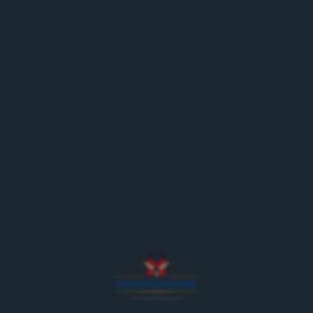
Der Konsumentendienst von Feldschlösschen ist die
Anlaufstelle für sämtliche Konsumentenanfragen.
Rund 17'000 Mal wird der Konsumentendienst
jährlich kontaktiert und die Tendenz ist steigend.
Denn immer mehr Konsumentinnen und
Konsumenten wollen sich über unsere Marken oder
die verschiedenen Promotionen informieren oder
einfach nur Fragen stellen, die ihnen schon lange
unter den Nägeln brennen.
KONTAKT KONSUMENTENDIENST
Für Konsumenten Anfragen