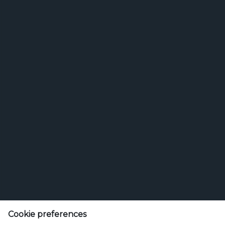
Feldschlösschen Getränke AG
Theophil Roniger-Strasse
Cookie preferences