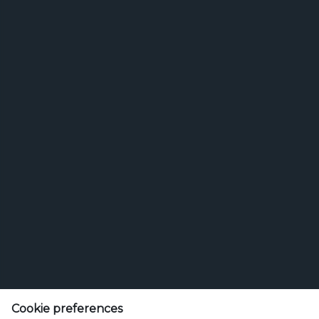
Graduate Programm General Management
Bewerbungsphase für das nächste Graduate
Programm (General Management) startet Anfang
2027.
Feldschlösschen Getränke AG
Theophil Roniger-Strasse
Cookie preferences