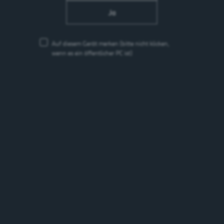
Ja
Auf diesem Gerät merken
(bitte nicht klicken,
wenn es ein öffentlicher PC ist)
ERFAHRE MEHR:
Graduate Programm Supply Chain
ERFAHRE MEHR: