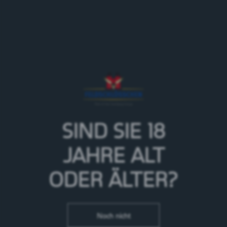
Wir laden dich herzlich ein, Teil unseres Graduate
Programms zu werden, wo du nicht nur deine
Fähigkeiten weiterentwickeln, sondern auch an der
Zukunft des Unternehmen Feldschlösschen mitwirken
kannst. Bist du bereit, den Deckel zu öffnen und in die
Welt des Bieres einzutauchen? Dein nächstes
Abenteuer beginnt hier – wir freuen uns auf deine
Bewerbung!
SIND SIE 18
JAHRE
ALT
ODER ÄLTER?
Noch nicht