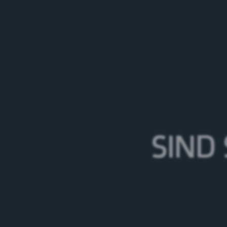
Ausbildung
SIND 