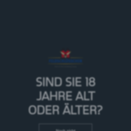
REGIONALE TALENTFÖRDERUNG
SIND SIE 18
JAHRE
ALT
ODER ÄLTER?
Noch nicht