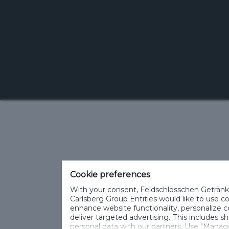
Telefon: +41 (0)848 125 000, Fax: +41 (0)848 125 001
info@feldschloesschen.com
Kontakt
Cookierichtlinie
Nutzungsbedingungen
Datenschutzrichtlinie
Nutzungshinweise
www.responsibly.ch
Verwalten Cookies
SpeakUp
Cookie preferences
With your consent, Feldschlösschen Geträn
Carlsberg Group Entities would like to use c
enhance website functionality, personalize 
deliver targeted advertising. This includes s
personal data with our partners. Use "Manag