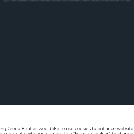
Feldschlösschen Getränke AG
Theophil Roniger-Strasse
CH-4310 Rheinfelden
Telefon: +41 (0)848 125 000, Fax: +41 (0)848 125 001
info@feldschloesschen.com
g Group Entities would like to use cookies to enhance website f
ngsbedingungen
Datenschutzrichtlinie
Nutzungshinweise
www.responsibly.
r personal data with our partners. Use "Manage cookies" to chang