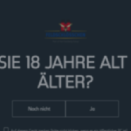
 Hofchilbi in Wil dabei.
SIE 18 JAHRE
ALT
ich durch Promi-Anzapfer
ÄLTER?
chilbi.ch
Noch nicht
Ja
Auf diesem Gerät merken
(bitte nicht klicken, wenn es ein öffentlicher PC ist)