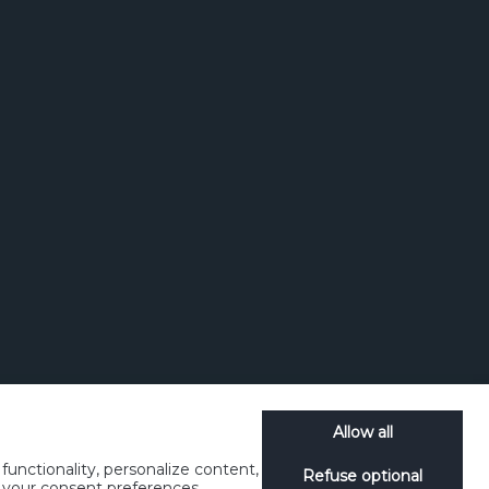
Allow all
unctionality, personalize content,
Refuse optional
ch
Verwalten Cookies
SpeakUp
e your consent preferences