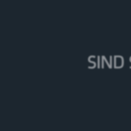
27.07.24
Wil
Der Feldschlösschen Sechsspänner ist bei der
Programm:
SIND 
18.30 Uhr
Einfahrt 6-Spänner und Bieranst
Weitere Informationen zum Anlass:
www.hof