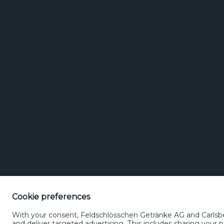
Cookie preferences
With your consent, Feldschlösschen Getränke AG and Carlsber
Kontakt
Cookierichtlinie
Nutzu
and deliver targeted advertising. This includes sharing you