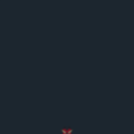
MENÜ
Zurück zur Eventübersicht
Landi Steffisburg
03.09.22