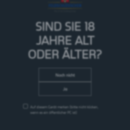
Steffisburg
SIND SIE 18
JAHRE
ALT
Der Feldschlösschen Sechsspänner ist in der Landi in
Steffisburg
dabei und schenkt an Erwachsene Bier
ODER ÄLTER?
aus.
Noch nicht
Ja
Auf diesem Gerät merken
(bitte nicht klicken,
wenn es ein öffentlicher PC ist)