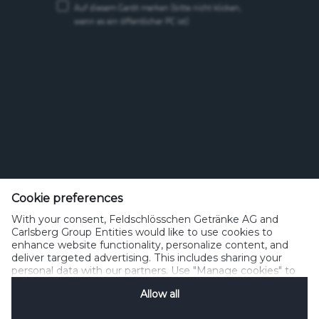
Auf diesem Gerät merken
(bitte nicht klicken,
wenn es ein öffentlicher PC ist)
Feldschlösschen Getränke AG
Theophil Roniger-Strasse
Cookie preferences
With your consent, Feldschlösschen Getränke AG and
CH-4310 Rheinfelden
Carlsberg Group Entities would like to use cookies to
enhance website functionality, personalize content, and
Telefon: +41 (0)848 125 000, Fax: +41 (0)848 125 001
deliver targeted advertising. This includes sharing your
info@feldschloesschen.com
personal data with our partners. Use "Manage cookies" to
change your consent preferences anytime. See our
Allow all
Cookie Notification
&
Privacy Notification
for details.