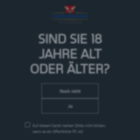
SIND SIE 18
JAHRE
ALT
ODER ÄLTER?
Noch nicht
Ja
Auf diesem Gerät merken
(bitte nicht klicken,
wenn es ein öffentlicher PC ist)