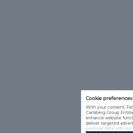
Cookie preferences
With your consent, Fe
Carlsberg Group Entiti
enhance website functi
deliver targeted advert
personal data with our