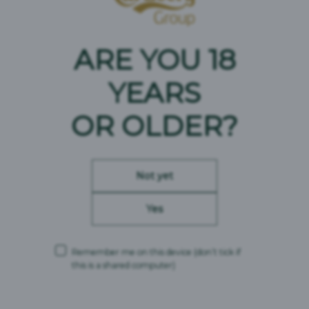
08.05.2026
ARE YOU 18
Burgdorf
08 Mai
YEARS
Sechsspännereinsatz in Burgdorf
OR OLDER?
23.04.2026
Not yet
Bern
—
23 Apr.
04 Mai
Yes
BEA Bern
Remember me on this device
(don’t tick if
this is a shared computer)
18.04.2026
Herbetswil