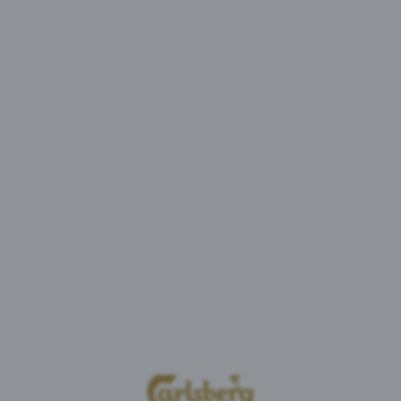
12
14 Juni
Eidg. Schützenfest Chur
06.06.2026
Gruyère
06 Juni
Festival de la crème double
31.05.2026
Kallnach
31 Mai
Festumzug Kallnach