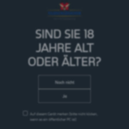
Ein erfrischendes Tonic Water mit subtilem Zitronen- und
charakteristischen Blutorangennoten. Ausgewogen bitter 
SIND SIE 18
JAHRE
ALT
ODER ÄLTER?
Noch nicht
Ja
Auf diesem Gerät merken
(bitte nicht klicken,
wenn es ein öffentlicher PC ist)
Queen's Ice Tea Lemon