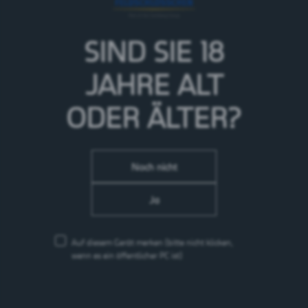
SIND SIE 18
JAHRE
ALT
ODER ÄLTER?
Noch nicht
Ja
Auf diesem Gerät merken
(bitte nicht klicken,
Arkina Blau
wenn es ein öffentlicher PC ist)
Wasser
Schweiz