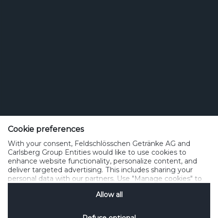
Feldschlösschen Getränke AG
Theophil Roniger-Strasse
Cookie preferences
With your consent, Feldschlösschen Getränke AG and
CH-4310 Rheinfelden
Carlsberg Group Entities would like to use cookies to
enhance website functionality, personalize content, and
Telefon: +41 (0)848 125 000, Fax: +41 (0)848 125 001
deliver targeted advertising. This includes sharing your
info@feldschloesschen.com
personal data with our partners. Use "Manage cookies" to
change your consent preferences anytime. See our
Allow all
Cookie Notification
&
Privacy Notification
for details.
Kontakt
Cookierichtlinie
Nutzungsbedingungen
Datenschutzrichtlinie