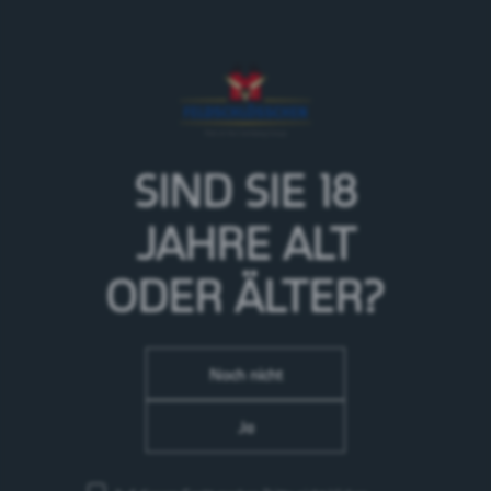
Bilz Himbeere ist ein erfrischendes spritziges
alkoholfreies Biermischgetränk aus Limonade mit
Himbeeraroma und alkoholfreiem Bier im
einzigartigen Kultdesign. Herrlich fruchtig und mit
einer Harmonie zwischen Süsse und Säure ist Bilz
Himbeere sehr erfrischend. Die Kohlensäure prickelt
vergnüglich im Gaumen und sorgt für einen
SIND SIE 18
angenehmen Abgang.
JAHRE
ALT
ODER ÄLTER?
Noch nicht
Ja