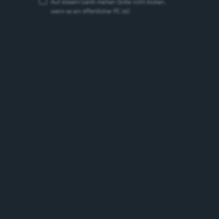
Auf diesem Gerät merken
(bitte nicht klicken,
wenn es ein öffentlicher PC ist)
Bilz Panache Naturale Lemon
Alkoholfreies Biermischgetränk
0%
Schweiz
Marken
Marken suchen
suchen
Suchen
Bierstil