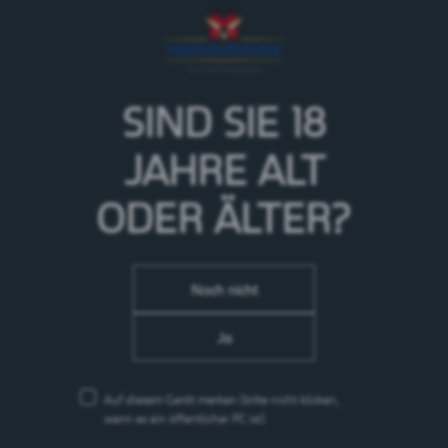
Das Lagerbier ohne Alkohol überzeugt mit seinem
vollen Biergeschmack und ist kaum von einem
alkoholhaltigen Bier zu unterscheiden.
> Mehr zur Marke Cardinal
SIND SIE 18
JAHRE
ALT
ODER ÄLTER?
Noch nicht
Ja
Auf diesem Gerät merken
(bitte nicht klicken,
wenn es ein öffentlicher PC ist)