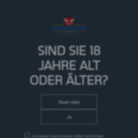
Es gibt kaum ein Bier, das den Gaumen von
Geniessern mehr verwöhnt, als das charaktervolle und
harmonische Cardinal Spéciale. Seine anspruchsvolle
Aromatik veredelt den Biergenuss für jeden wahren
Kenner. Mit seiner leicht bitteren Note und seinem
vollmundigen Geschmack ist das Bier ideal für alle
Liebhaber des Besonderen.
SIND SIE 18
> Mehr zur Marke Cardinal
JAHRE
ALT
ODER ÄLTER?
Noch nicht
Ja
Auf diesem Gerät merken
(bitte nicht klicken,