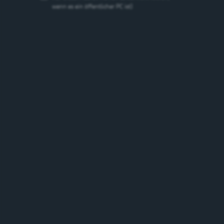
wenn es ein öffentlicher PC ist)
Gurten Bäregold
Spezialbier
5.2%
Schweiz
Marken
Marken suchen
suchen
Suchen
Bierstil