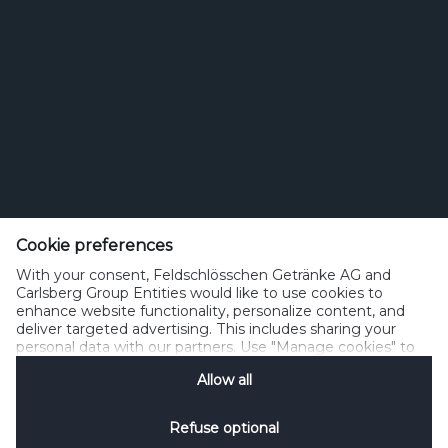
Feldschlösschen Getränke AG
Theophil Roniger-Strasse
Cookie preferences
With your consent, Feldschlösschen Getränke AG and
CH-4310 Rheinfelden
Carlsberg Group Entities would like to use cookies to
enhance website functionality, personalize content, and
Telefon: +41 (0)848 125 000, Fax: +41 (0)848 125 001
deliver targeted advertising. This includes sharing your
info@feldschloesschen.com
personal data with our partners. Use "Manage cookies" to
change your consent preferences anytime. See our
Allow all
Cookie Notification
&
Privacy Notification
for details.
Kontakt
Cookierichtlinie
Nutzungsbedingungen
Datenschutzrichtlinie
Refuse optional
Nutzungshinweise
www.responsibly.ch
Verwalten Cookies
SpeakUp