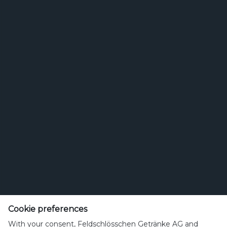
Suchen
Bierstil
Feldschlösschen Getränke AG
Theophil Roniger-Strasse
Cookie preferences
With your consent, Feldschlösschen Getränke AG and
CH-4310 Rheinfelden