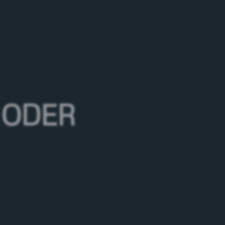
as Ergebnis einer mit Leidenschaft
s, alkoholfreies Bier gebraut mit erlesenen
t.
 ODER