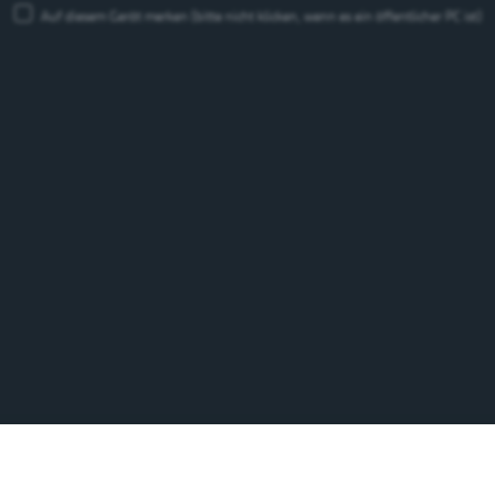
Auf diesem Gerät merken
(bitte nicht klicken, wenn es ein öffentlicher PC ist)
Feldschlösschen Getränke AG
Theophil Roniger-Strasse
CH-4310 Rheinfelden
Telefon: +41 (0)848 125 000, Fax: +41 (0)848 125 001
info@feldschloesschen.com