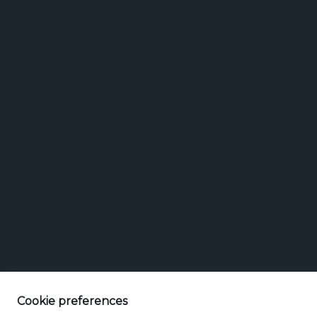
Marken
Marken suchen
Bierstil
suchen
Cookie preferences