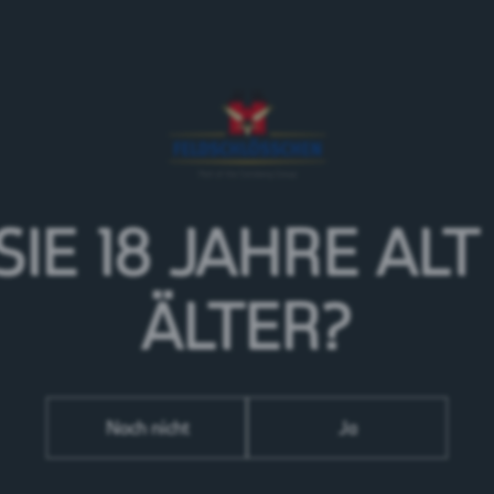
Schweiz
Herkunft:
Unser Feldschlösschen Alkoholfrei Weizenfrisch ist d
perfektionierten Rezeptur: Ein trübes, fruchtig-frische
Weizenmalzen. Der volle Biergenuss zu jeder Tageszei
> Mehr zur Marke Feldschlösschen
SIE 18 JAHRE
ALT
ÄLTER?
Noch nicht
Ja