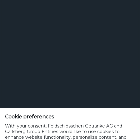
Bierstil
Feldschlösschen Getränke AG
Theophil Roniger-Strasse
Cookie preferences
With your consent, Feldschlösschen Getränke AG and
CH-4310 Rheinfelden
Carlsberg Group Entities would like to use cookies to
enhance website functionality, personalize content, and