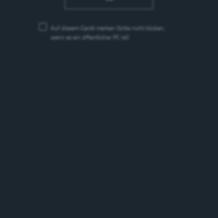
Auf diesem Gerät merken
(bitte nicht klicken,
wenn es ein öffentlicher PC ist)
Schneider Weisse Hefeweissbier naturtrüb
Hefeweizen
5.2%
Deutschland
Marken
Marken suchen
suchen
Suchen