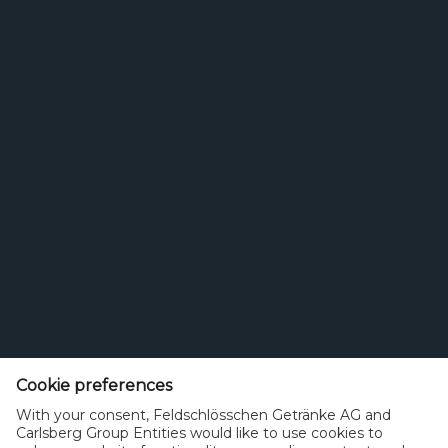
San Miguel Fresca ist leicht fruchtig mit weichen Noten von
Hopfen und Malz. Es erfrischt mit einer...
/de/produkte-sortiment/san-miguel/san-miguel-fresca/
Vorherige
First
8
4
5
6
7
9
10
11
Page
Nächste
Last
12
13
Page
Feldschlösschen Getränke AG
Theophil Roniger-Strasse
Cookie preferences
With your consent, Feldschlösschen Getränke AG and
CH-4310 Rheinfelden
Carlsberg Group Entities would like to use cookies to