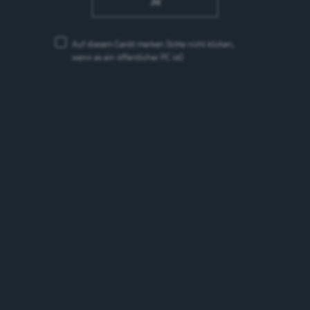
Ja
Jacobsen
Auf diesem Gerät merken
(bitte nicht klicken,
/de/produkte-sortiment/jacobsen/
wenn es ein öffentlicher PC ist)
San Miguel
/de/produkte-sortiment/san-miguel/
San Miguel
Ursprünglich wurde San Miguel auf den Philippinen
gegründet und hatte eine Tochtergesellschaft in...
/de/produkte-sortiment/san-miguel/san-miguel/
San Miguel Fresca