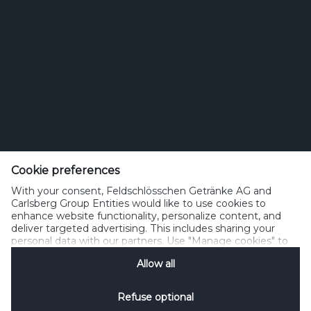
Feldschlösschen Getränke AG
Theophil Roniger-Strasse
Cookie preferences
With your consent, Feldschlösschen Getränke AG and
CH-4310 Rheinfelden
Carlsberg Group Entities would like to use cookies to
enhance website functionality, personalize content, and
Telefon: +41 (0)848 125 000, Fax: +41 (0)848 125 001
deliver targeted advertising. This includes sharing your
info@feldschloesschen.com
personal data with our partners. Use "Manage cookies" to
change your consent preferences anytime. See our
Allow all
Cookie Notification
&
Privacy Notification
for details.
Kontakt
Cookierichtlinie
Nutzungsbedingungen
Datenschutzrichtlinie
Refuse optional
Nutzungshinweise
www.responsibly.ch
Verwalten Cookies
SpeakUp