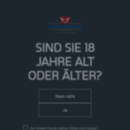
Es gibt kaum ein Bier, das den Gaumen von
Geniessern mehr verwöhnt, als das charaktervolle und
harmonische Cardinal Spéciale. Seine anspruchsvolle
Aromatik veredelt den Biergenuss für jeden wahren
Kenner. Mit seiner leicht bitteren Note und seinem
vollmundigen Geschmack ist das Bier ideal für alle
Liebhaber des Besonderen.
SIND SIE 18
> Mehr zur Marke Cardinal
JAHRE
ALT
ODER ÄLTER?
Noch nicht
Ja
Auf diesem Gerät merken
(bitte nicht klicken,