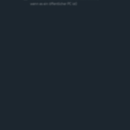
wenn es ein öffentlicher PC ist)
Gurten Bäregold
Spezialbier
5.2%
Schweiz
Marken
Marken suchen
suchen
Suchen
Bierstil