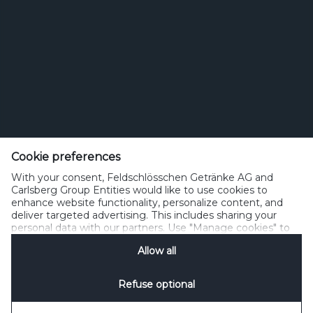
Feldschlösschen Getränke AG
Theophil Roniger-Strasse
Cookie preferences
With your consent, Feldschlösschen Getränke AG and
CH-4310 Rheinfelden
Carlsberg Group Entities would like to use cookies to
enhance website functionality, personalize content, and
Telefon: +41 (0)848 125 000, Fax: +41 (0)848 125 001
deliver targeted advertising. This includes sharing your
info@feldschloesschen.com
personal data with our partners. Use "Manage cookies" to
change your consent preferences anytime. See our
Allow all
Cookie Notification
&
Privacy Notification
for details.
Kontakt
Cookierichtlinie
Nutzungsbedingungen
Datenschutzrichtlinie
Refuse optional
Nutzungshinweise
www.responsibly.ch
Verwalten Cookies
SpeakUp