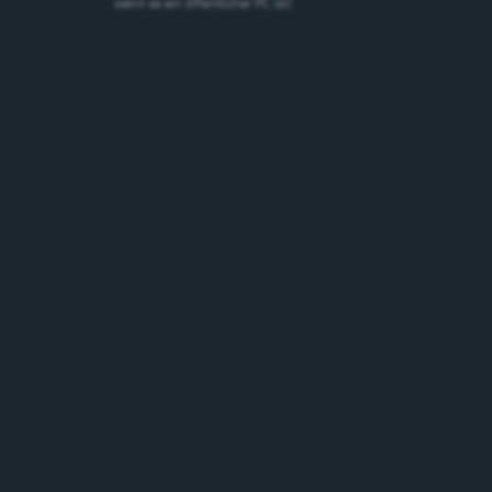
wenn es ein öffentlicher PC ist)
Cardinal Spéciale
Spezialbier
5.2%
Schweiz
Marken
Marken suchen
suchen
Suchen
Bierstil