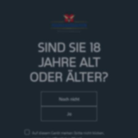
Aromatisch, gradlinig, charaktervoll: Das ist unser
Spéciale. Das helle Malz gibt ihm seinen angenehm
direkten Geschmack und verhindert, dass es zu
schwer oder vollmundig wird. Die feine Herbe kommt
von einem echten Klassiker: dem böhmischen Saazer-
Hopfen. Lass Dir unser Spéciale schmecken.
SIND SIE 18
> Mehr zur Marke Valaisanne
JAHRE
ALT
ODER ÄLTER?
Noch nicht
Ja
Auf diesem Gerät merken
(bitte nicht klicken,